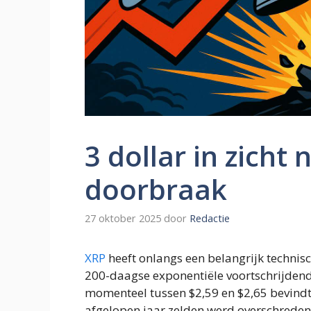
3 dollar in zicht
doorbraak
27 oktober 2025
door
Redactie
XRP
heeft onlangs een belangrijk technis
200-daagse exponentiële voortschrijdend
momenteel tussen $2,59 en $2,65 bevindt,
afgelopen jaar zelden werd overschreden.