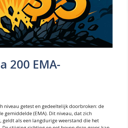
 na 200 EMA-
ch niveau getest en gedeeltelijk doorbroken: de
e gemiddelde (EMA). Dit niveau, dat zich
 geldt als een langdurige weerstand die het
 De stijging richting en net boven deze grens kan