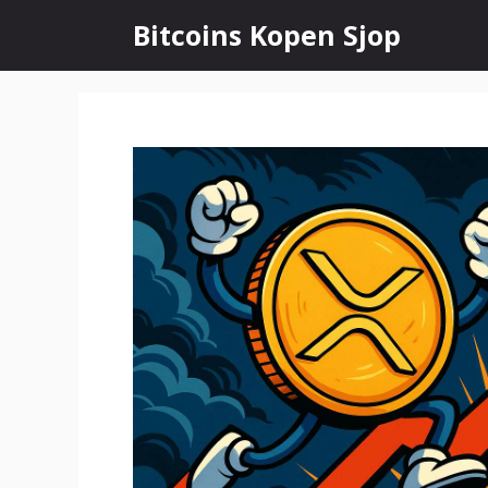
Ga
Bitcoins Kopen Sjop
naar
de
inhoud