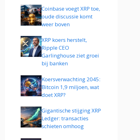
Coinbase voegt XRP toe,
oude discussie komt
weer boven
XRP koers herstelt,
Ripple CEO
Garlinghouse ziet groei
bij banken
Koersverwachting 2045:
Bitcoin 1,9 miljoen, wat
doet XRP?
Gigantische stijging XRP
Ledger: transacties
schieten omhoog