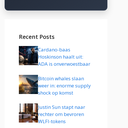
Recent Posts
Cardano-baas
Hoskinson haalt uit:
ADA is onverwoestbaar
Bitcoin whales slaan
weer in: enorme supply
shock op komst
Justin Sun stapt naar
rechter om bevroren
WLFI-tokens