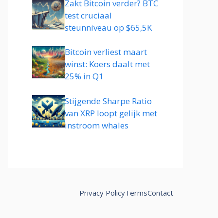
Zakt Bitcoin verder? BTC
test cruciaal
steunniveau op $65,5K
Bitcoin verliest maart
winst: Koers daalt met
25% in Q1
Stijgende Sharpe Ratio
van XRP loopt gelijk met
instroom whales
Privacy Policy
Terms
Contact