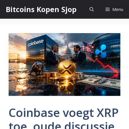
Ga
Bitcoins Kopen Sjop
Menu
naar
de
inhoud
Coinbase voegt XRP
toe, oude discussie