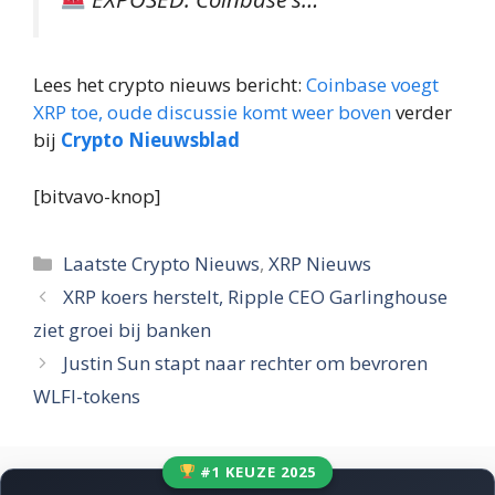
Lees het crypto nieuws bericht:
Coinbase voegt
XRP toe, oude discussie komt weer boven
verder
bij
Crypto Nieuwsblad
[bitvavo-knop]
Categorieën
Laatste Crypto Nieuws
,
XRP Nieuws
XRP koers herstelt, Ripple CEO Garlinghouse
ziet groei bij banken
Justin Sun stapt naar rechter om bevroren
WLFI-tokens
#1 KEUZE 2025