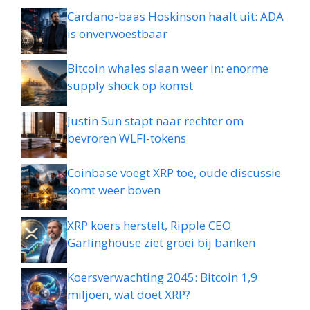
Cardano-baas Hoskinson haalt uit: ADA
is onverwoestbaar
Bitcoin whales slaan weer in: enorme
supply shock op komst
Justin Sun stapt naar rechter om
bevroren WLFI-tokens
Coinbase voegt XRP toe, oude discussie
komt weer boven
XRP koers herstelt, Ripple CEO
Garlinghouse ziet groei bij banken
Koersverwachting 2045: Bitcoin 1,9
miljoen, wat doet XRP?