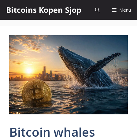
Ga
Bitcoins Kopen Sjop
Menu
naar
de
inhoud
Bitcoin whales