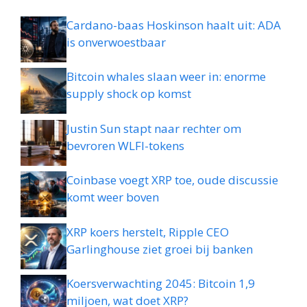
Cardano-baas Hoskinson haalt uit: ADA
is onverwoestbaar
Bitcoin whales slaan weer in: enorme
supply shock op komst
Justin Sun stapt naar rechter om
bevroren WLFI-tokens
Coinbase voegt XRP toe, oude discussie
komt weer boven
XRP koers herstelt, Ripple CEO
Garlinghouse ziet groei bij banken
Koersverwachting 2045: Bitcoin 1,9
miljoen, wat doet XRP?