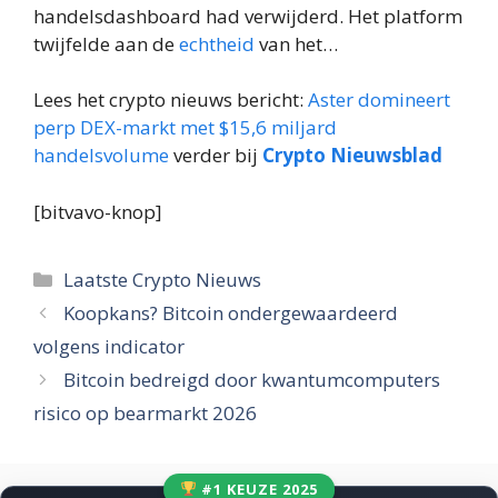
handelsdashboard had verwijderd. Het platform
twijfelde aan de
echtheid
van het…
Lees het crypto nieuws bericht:
Aster domineert
perp DEX-markt met $15,6 miljard
handelsvolume
verder bij
Crypto Nieuwsblad
[bitvavo-knop]
Categorieën
Laatste Crypto Nieuws
Koopkans? Bitcoin ondergewaardeerd
volgens indicator
Bitcoin bedreigd door kwantumcomputers
risico op bearmarkt 2026
#1 KEUZE 2025