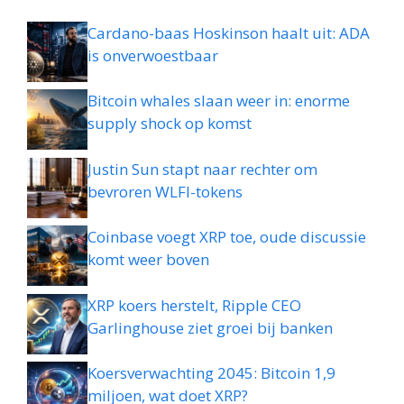
Cardano-baas Hoskinson haalt uit: ADA
is onverwoestbaar
Bitcoin whales slaan weer in: enorme
supply shock op komst
Justin Sun stapt naar rechter om
bevroren WLFI-tokens
Coinbase voegt XRP toe, oude discussie
komt weer boven
XRP koers herstelt, Ripple CEO
Garlinghouse ziet groei bij banken
Koersverwachting 2045: Bitcoin 1,9
miljoen, wat doet XRP?