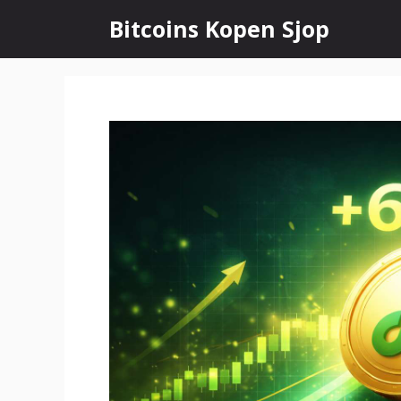
Ga
Bitcoins Kopen Sjop
naar
de
inhoud