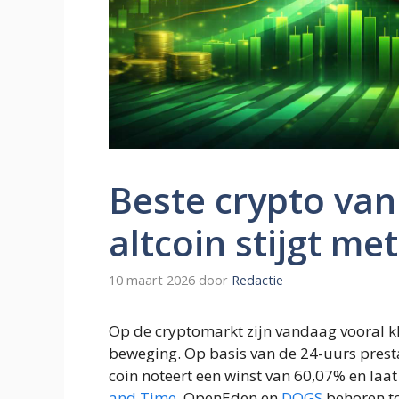
Beste crypto van
altcoin stijgt me
10 maart 2026
door
Redactie
Op de cryptomarkt zijn vandaag vooral k
beweging. Op basis van de 24-uurs presta
coin noteert een winst van 60,07% en laat
and Time
, OpenEden en
DOGS
behoren to