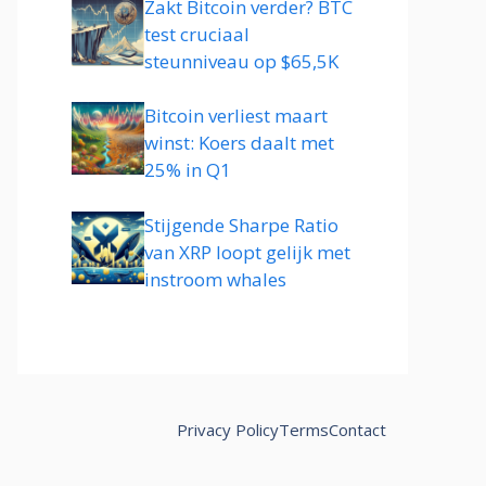
Zakt Bitcoin verder? BTC
test cruciaal
steunniveau op $65,5K
Bitcoin verliest maart
winst: Koers daalt met
25% in Q1
Stijgende Sharpe Ratio
van XRP loopt gelijk met
instroom whales
Privacy Policy
Terms
Contact