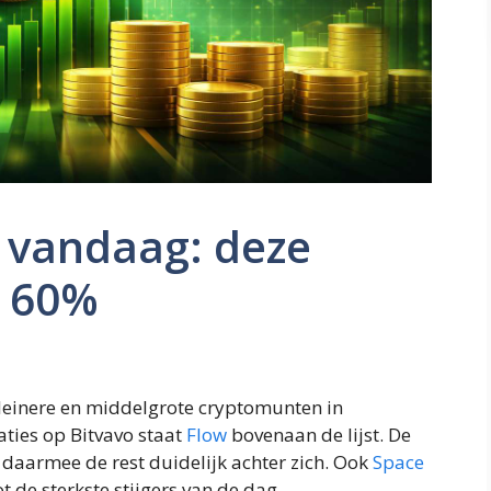
 vandaag: deze
t 60%
leinere en middelgrote cryptomunten in
ties op Bitvavo staat
Flow
bovenaan de lijst. De
 daarmee de rest duidelijk achter zich. Ook
Space
t de sterkste stijgers van de dag.