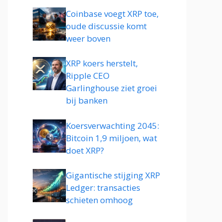
Coinbase voegt XRP toe,
oude discussie komt
weer boven
XRP koers herstelt,
Ripple CEO
Garlinghouse ziet groei
bij banken
Koersverwachting 2045:
Bitcoin 1,9 miljoen, wat
doet XRP?
Gigantische stijging XRP
Ledger: transacties
schieten omhoog