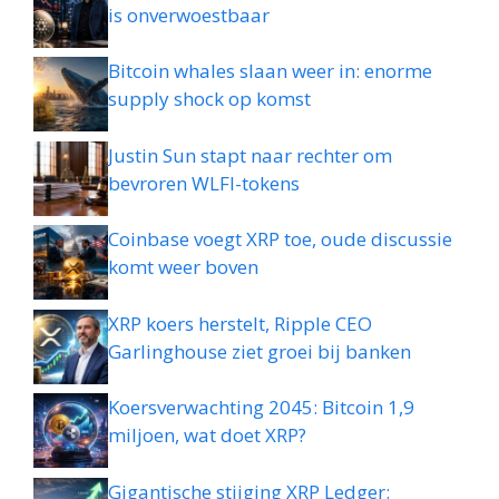
is onverwoestbaar
Bitcoin whales slaan weer in: enorme
supply shock op komst
Justin Sun stapt naar rechter om
bevroren WLFI-tokens
Coinbase voegt XRP toe, oude discussie
komt weer boven
XRP koers herstelt, Ripple CEO
Garlinghouse ziet groei bij banken
Koersverwachting 2045: Bitcoin 1,9
miljoen, wat doet XRP?
Gigantische stijging XRP Ledger: