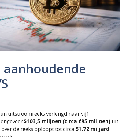
en aanhoudende
VS
n uitstroomreeks verlengd naar vijf
o ongeveer
$103,5 miljoen (circa €95 miljoen)
uit
over de reeks oploopt tot circa
$1,72 miljard
rside.