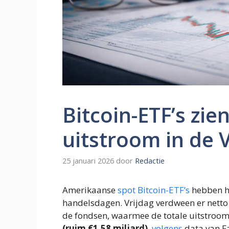
Bitcoin-ETF’s zi
uitstroom in de 
25 januari 2026
door
Redactie
Amerikaanse
spot Bitcoin-ETF’s
hebben hu
handelsdagen. Vrijdag verdween er nett
de fondsen, waarmee de totale uitstroom 
(ruim €1,58 miljard)
,
volgens
data van Fa