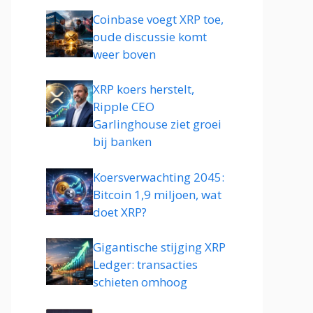
Coinbase voegt XRP toe,
oude discussie komt
weer boven
XRP koers herstelt,
Ripple CEO
Garlinghouse ziet groei
bij banken
Koersverwachting 2045:
Bitcoin 1,9 miljoen, wat
doet XRP?
Gigantische stijging XRP
Ledger: transacties
schieten omhoog