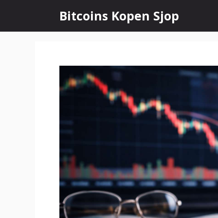
Ga
Bitcoins Kopen Sjop
naar
de
inhoud