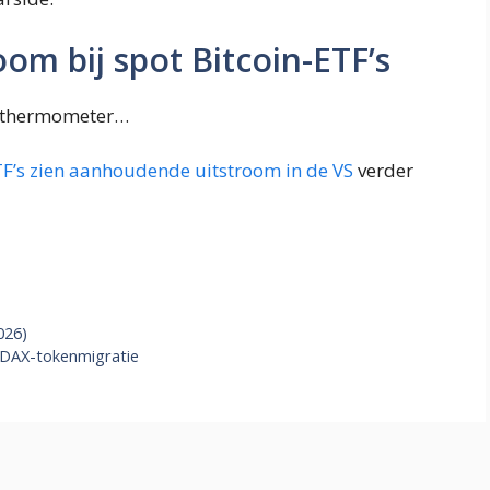
room bij spot Bitcoin-ETF’s
n thermometer…
TF’s zien aanhoudende uitstroom in de VS
verder
026)
ODAX-tokenmigratie