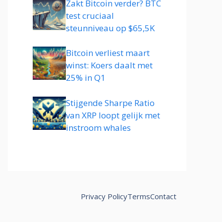
Zakt Bitcoin verder? BTC
test cruciaal
steunniveau op $65,5K
Bitcoin verliest maart
winst: Koers daalt met
25% in Q1
Stijgende Sharpe Ratio
van XRP loopt gelijk met
instroom whales
Privacy Policy
Terms
Contact