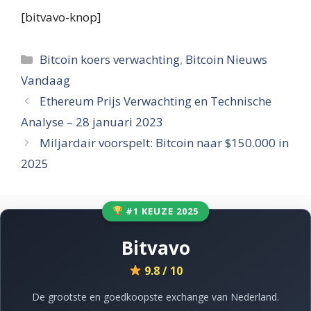
[bitvavo-knop]
Categorieën
Bitcoin koers verwachting
,
Bitcoin Nieuws
Vandaag
Ethereum Prijs Verwachting en Technische
Analyse – 28 januari 2023
Miljardair voorspelt: Bitcoin naar $150.000 in
2025
#1 KEUZE 2025
Bitvavo
9.8 / 10
De grootste en goedkoopste exchange van Nederland.