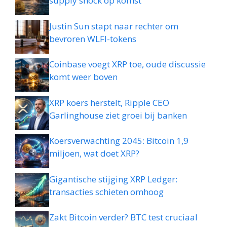
supply shock op komst
Justin Sun stapt naar rechter om
bevroren WLFI-tokens
Coinbase voegt XRP toe, oude discussie
komt weer boven
XRP koers herstelt, Ripple CEO
Garlinghouse ziet groei bij banken
Koersverwachting 2045: Bitcoin 1,9
miljoen, wat doet XRP?
Gigantische stijging XRP Ledger:
transacties schieten omhoog
Zakt Bitcoin verder? BTC test cruciaal