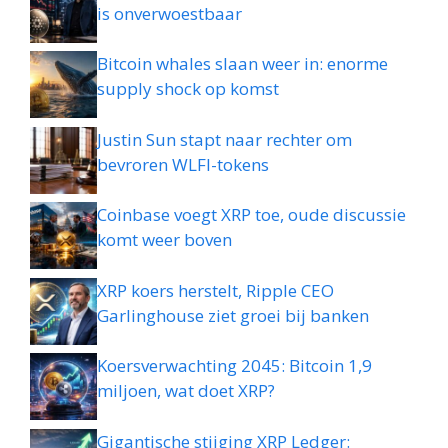
is onverwoestbaar
Bitcoin whales slaan weer in: enorme
supply shock op komst
Justin Sun stapt naar rechter om
bevroren WLFI-tokens
Coinbase voegt XRP toe, oude discussie
komt weer boven
XRP koers herstelt, Ripple CEO
Garlinghouse ziet groei bij banken
Koersverwachting 2045: Bitcoin 1,9
miljoen, wat doet XRP?
Gigantische stijging XRP Ledger: