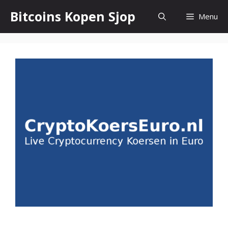
Ga
Bitcoins Kopen Sjop
Menu
naar
de
inhoud