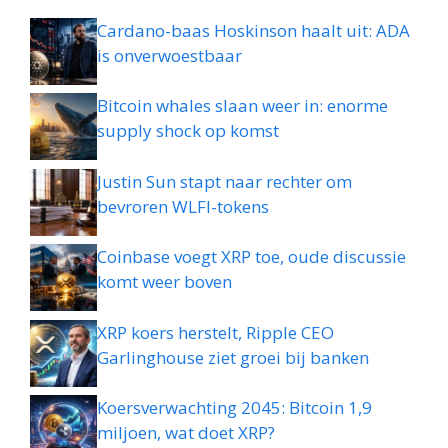
Cardano-baas Hoskinson haalt uit: ADA
is onverwoestbaar
Bitcoin whales slaan weer in: enorme
supply shock op komst
Justin Sun stapt naar rechter om
bevroren WLFI-tokens
Coinbase voegt XRP toe, oude discussie
komt weer boven
XRP koers herstelt, Ripple CEO
Garlinghouse ziet groei bij banken
Koersverwachting 2045: Bitcoin 1,9
miljoen, wat doet XRP?