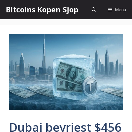
Ga
Bitcoins Kopen Sjop
Menu
naar
de
inhoud
Dubai bevriest $456