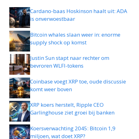
Cardano-baas Hoskinson haalt uit: ADA
is onverwoestbaar
Bitcoin whales slaan weer in: enorme
supply shock op komst
Justin Sun stapt naar rechter om
bevroren WLFI-tokens
Coinbase voegt XRP toe, oude discussie
komt weer boven
XRP koers herstelt, Ripple CEO
Garlinghouse ziet groei bij banken
Koersverwachting 2045: Bitcoin 1,9
miljoen, wat doet XRP?