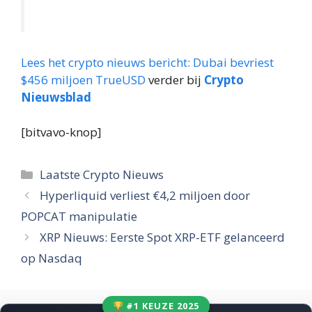
Lees het crypto nieuws bericht:
Dubai bevriest
$456 miljoen TrueUSD
verder bij
Crypto
Nieuwsblad
[bitvavo-knop]
Categorieën
Laatste Crypto Nieuws
Hyperliquid verliest €4,2 miljoen door
POPCAT manipulatie
XRP Nieuws: Eerste Spot XRP-ETF gelanceerd
op Nasdaq
#1 KEUZE 2025