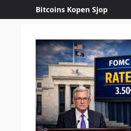
Ga
Bitcoins Kopen Sjop
naar
de
inhoud