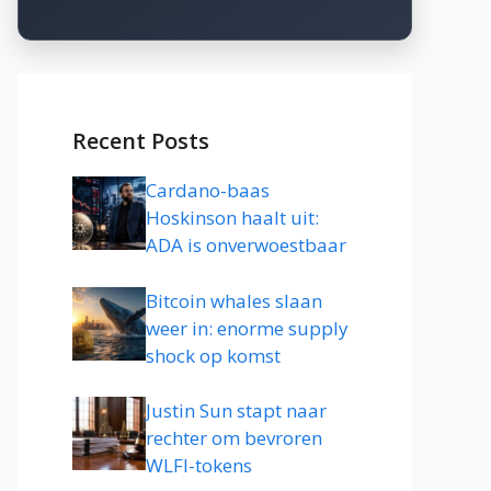
Recent Posts
Cardano-baas
Hoskinson haalt uit:
ADA is onverwoestbaar
Bitcoin whales slaan
weer in: enorme supply
shock op komst
Justin Sun stapt naar
rechter om bevroren
WLFI-tokens