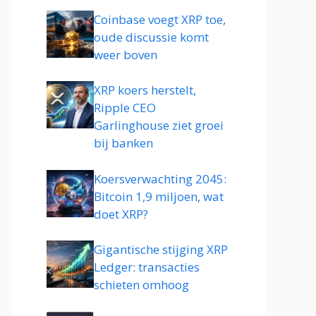
Coinbase voegt XRP toe,
oude discussie komt
weer boven
XRP koers herstelt,
Ripple CEO
Garlinghouse ziet groei
bij banken
Koersverwachting 2045:
Bitcoin 1,9 miljoen, wat
doet XRP?
Gigantische stijging XRP
Ledger: transacties
schieten omhoog