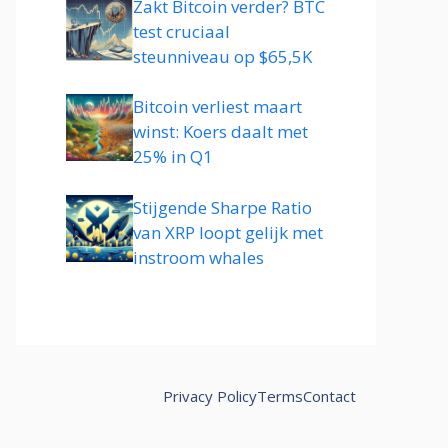
Zakt Bitcoin verder? BTC
test cruciaal
steunniveau op $65,5K
Bitcoin verliest maart
winst: Koers daalt met
25% in Q1
Stijgende Sharpe Ratio
van XRP loopt gelijk met
instroom whales
Privacy Policy
Terms
Contact