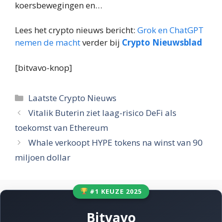
koersbewegingen en…
Lees het crypto nieuws bericht:
Grok en ChatGPT
nemen de macht
verder bij
Crypto Nieuwsblad
[bitvavo-knop]
Categorieën
Laatste Crypto Nieuws
Vitalik Buterin ziet laag-risico DeFi als
toekomst van Ethereum
Whale verkoopt HYPE tokens na winst van 90
miljoen dollar
#1 KEUZE 2025
Bitvavo