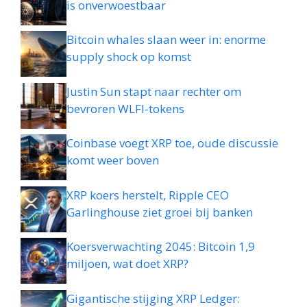
is onverwoestbaar
Bitcoin whales slaan weer in: enorme
supply shock op komst
Justin Sun stapt naar rechter om
bevroren WLFI-tokens
Coinbase voegt XRP toe, oude discussie
komt weer boven
XRP koers herstelt, Ripple CEO
Garlinghouse ziet groei bij banken
Koersverwachting 2045: Bitcoin 1,9
miljoen, wat doet XRP?
Gigantische stijging XRP Ledger: