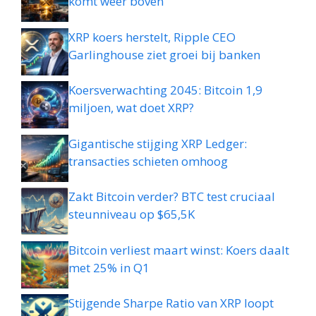
komt weer boven
XRP koers herstelt, Ripple CEO
Garlinghouse ziet groei bij banken
Koersverwachting 2045: Bitcoin 1,9
miljoen, wat doet XRP?
Gigantische stijging XRP Ledger:
transacties schieten omhoog
Zakt Bitcoin verder? BTC test cruciaal
steunniveau op $65,5K
Bitcoin verliest maart winst: Koers daalt
met 25% in Q1
Stijgende Sharpe Ratio van XRP loopt