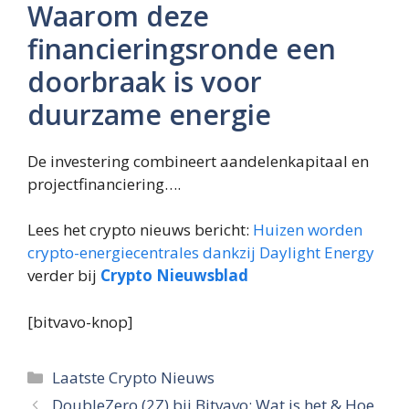
Waarom deze
financieringsronde een
doorbraak is voor
duurzame energie
De investering combineert aandelenkapitaal en
projectfinanciering….
Lees het crypto nieuws bericht:
Huizen worden
crypto-energiecentrales dankzij Daylight Energy
verder bij
Crypto Nieuwsblad
[bitvavo-knop]
Categorieën
Laatste Crypto Nieuws
DoubleZero (2Z) bij Bitvavo: Wat is het & Hoe