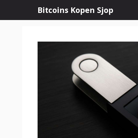
Ga
Bitcoins Kopen Sjop
naar
de
inhoud