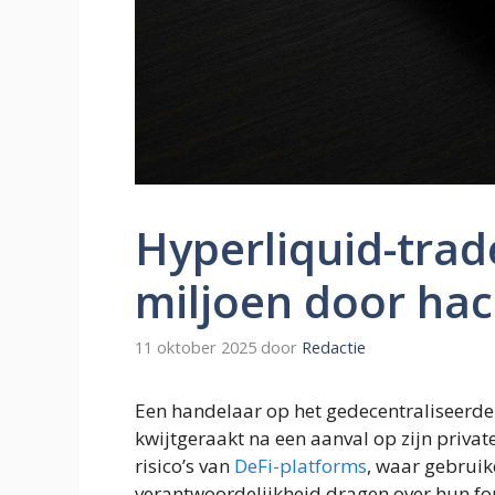
Hyperliquid-trade
miljoen door ha
11 oktober 2025
door
Redactie
Een handelaar op het gedecentraliseerd
kwijtgeraakt na een aanval op zijn priva
risico’s van
DeFi-platforms
, waar gebruik
verantwoordelijkheid dragen over hun fo