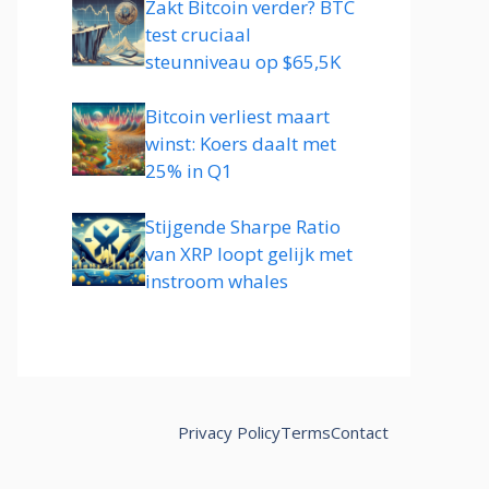
Zakt Bitcoin verder? BTC
test cruciaal
steunniveau op $65,5K
Bitcoin verliest maart
winst: Koers daalt met
25% in Q1
Stijgende Sharpe Ratio
van XRP loopt gelijk met
instroom whales
Privacy Policy
Terms
Contact