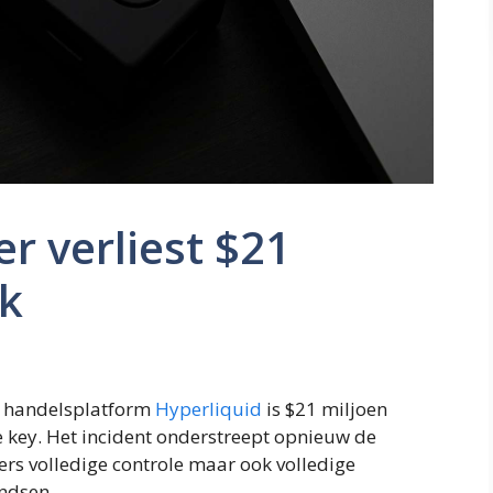
r verliest $21
ck
e handelsplatform
Hyperliquid
is $21 miljoen
te key. Het incident onderstreept opnieuw de
ers volledige controle maar ook volledige
ndsen.