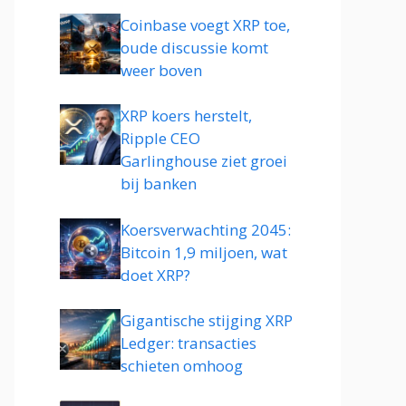
Coinbase voegt XRP toe,
oude discussie komt
weer boven
XRP koers herstelt,
Ripple CEO
Garlinghouse ziet groei
bij banken
Koersverwachting 2045:
Bitcoin 1,9 miljoen, wat
doet XRP?
Gigantische stijging XRP
Ledger: transacties
schieten omhoog