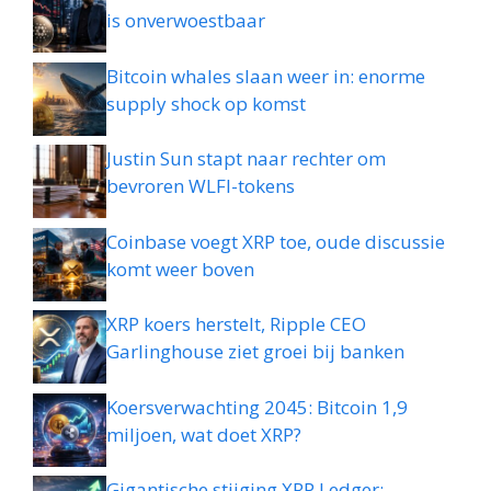
is onverwoestbaar
Bitcoin whales slaan weer in: enorme
supply shock op komst
Justin Sun stapt naar rechter om
bevroren WLFI-tokens
Coinbase voegt XRP toe, oude discussie
komt weer boven
XRP koers herstelt, Ripple CEO
Garlinghouse ziet groei bij banken
Koersverwachting 2045: Bitcoin 1,9
miljoen, wat doet XRP?
Gigantische stijging XRP Ledger: