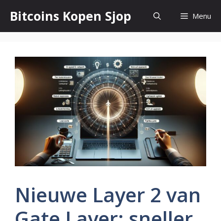
Ga
Bitcoins Kopen Sjop
Menu
naar
de
inhoud
Nieuwe Layer 2 van
Gate Layer: sneller,