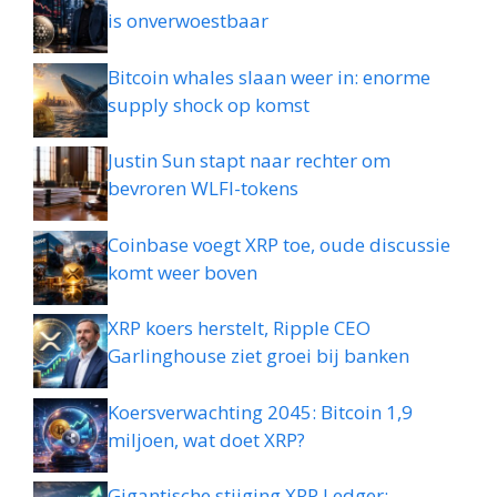
is onverwoestbaar
Bitcoin whales slaan weer in: enorme
supply shock op komst
Justin Sun stapt naar rechter om
bevroren WLFI-tokens
Coinbase voegt XRP toe, oude discussie
komt weer boven
XRP koers herstelt, Ripple CEO
Garlinghouse ziet groei bij banken
Koersverwachting 2045: Bitcoin 1,9
miljoen, wat doet XRP?
Gigantische stijging XRP Ledger: