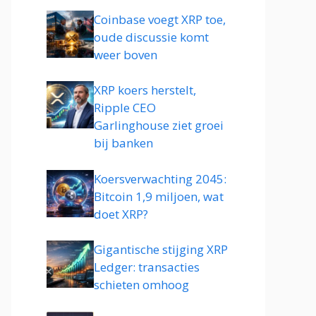
Coinbase voegt XRP toe,
oude discussie komt
weer boven
XRP koers herstelt,
Ripple CEO
Garlinghouse ziet groei
bij banken
Koersverwachting 2045:
Bitcoin 1,9 miljoen, wat
doet XRP?
Gigantische stijging XRP
Ledger: transacties
schieten omhoog