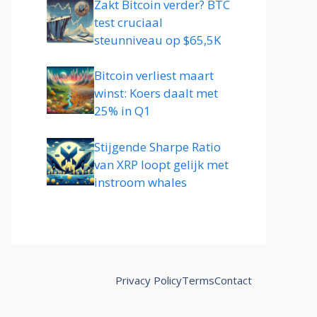
Zakt Bitcoin verder? BTC
test cruciaal
steunniveau op $65,5K
Bitcoin verliest maart
winst: Koers daalt met
25% in Q1
Stijgende Sharpe Ratio
van XRP loopt gelijk met
instroom whales
Privacy Policy
Terms
Contact