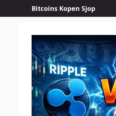
Ga
Bitcoins Kopen Sjop
naar
de
inhoud