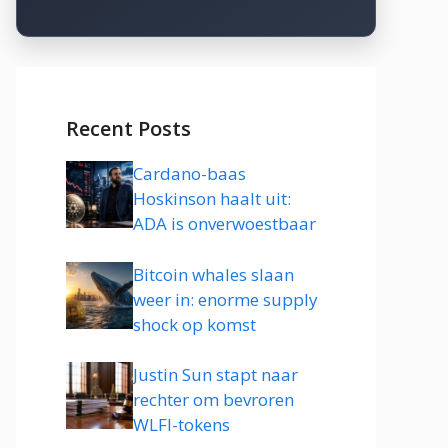
Recent Posts
Cardano-baas
Hoskinson haalt uit:
ADA is onverwoestbaar
Bitcoin whales slaan
weer in: enorme supply
shock op komst
Justin Sun stapt naar
rechter om bevroren
WLFI-tokens