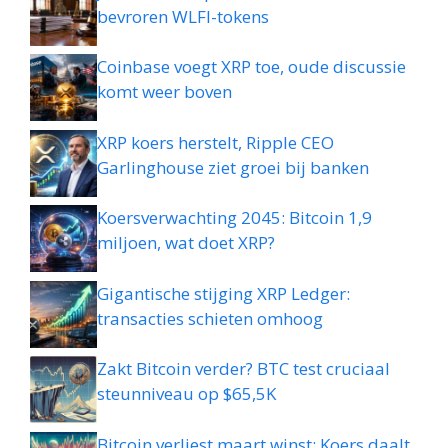
bevroren WLFI-tokens
Coinbase voegt XRP toe, oude discussie
komt weer boven
XRP koers herstelt, Ripple CEO
Garlinghouse ziet groei bij banken
Koersverwachting 2045: Bitcoin 1,9
miljoen, wat doet XRP?
Gigantische stijging XRP Ledger:
transacties schieten omhoog
Zakt Bitcoin verder? BTC test cruciaal
steunniveau op $65,5K
Bitcoin verliest maart winst: Koers daalt