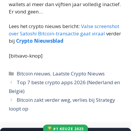
wallets al meer dan vijftien jaar volledig inactief.
Er vond geen…
Lees het crypto nieuws bericht:
Valse screenshot
over Satoshi Bitcoin-transactie gaat viraal
verder
bij
Crypto Nieuwsblad
[bitvavo-knop]
Categorieën
Bitcoin nieuws
,
Laatste Crypto Nieuws
Top 7 beste crypto apps 2026 (Nederland en
België)
Bitcoin zakt verder weg, verlies bij Strategy
loopt op
#1 KEUZE 2025