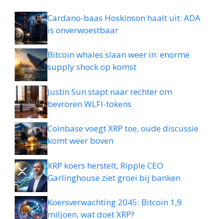
Cardano-baas Hoskinson haalt uit: ADA
is onverwoestbaar
Bitcoin whales slaan weer in: enorme
supply shock op komst
Justin Sun stapt naar rechter om
bevroren WLFI-tokens
Coinbase voegt XRP toe, oude discussie
komt weer boven
XRP koers herstelt, Ripple CEO
Garlinghouse ziet groei bij banken
Koersverwachting 2045: Bitcoin 1,9
miljoen, wat doet XRP?