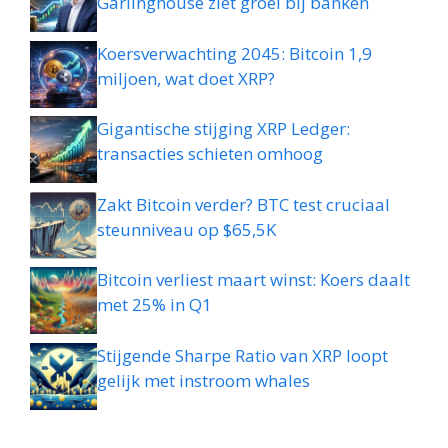
Garlinghouse ziet groei bij banken
Koersverwachting 2045: Bitcoin 1,9
miljoen, wat doet XRP?
Gigantische stijging XRP Ledger:
transacties schieten omhoog
Zakt Bitcoin verder? BTC test cruciaal
steunniveau op $65,5K
Bitcoin verliest maart winst: Koers daalt
met 25% in Q1
Stijgende Sharpe Ratio van XRP loopt
gelijk met instroom whales