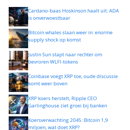
Cardano-baas Hoskinson haalt uit: ADA
is onverwoestbaar
Bitcoin whales slaan weer in: enorme
supply shock op komst
Justin Sun stapt naar rechter om
bevroren WLFI-tokens
Coinbase voegt XRP toe, oude discussie
komt weer boven
XRP koers herstelt, Ripple CEO
Garlinghouse ziet groei bij banken
Koersverwachting 2045: Bitcoin 1,9
miljoen, wat doet XRP?