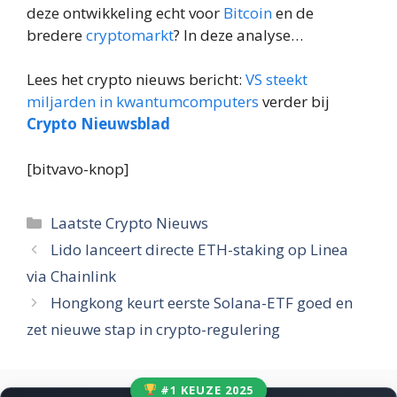
deze ontwikkeling echt voor
Bitcoin
en de
bredere
cryptomarkt
? In deze analyse…
Lees het crypto nieuws bericht:
VS steekt
miljarden in kwantumcomputers
verder bij
Crypto Nieuwsblad
[bitvavo-knop]
Categorieën
Laatste Crypto Nieuws
Lido lanceert directe ETH-staking op Linea
via Chainlink
Hongkong keurt eerste Solana-ETF goed en
zet nieuwe stap in crypto-regulering
#1 KEUZE 2025