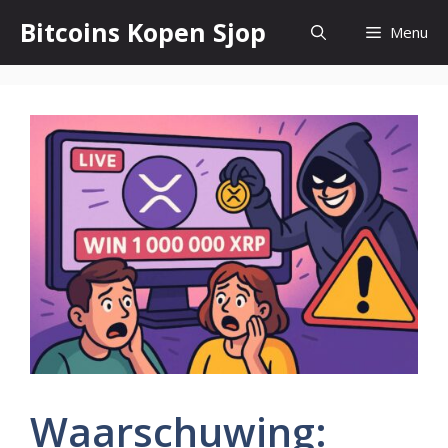
Ga
Bitcoins Kopen Sjop
Menu
naar
de
inhoud
Waarschuwing: