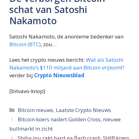
schat van Satoshi
Nakamoto
Satoshi Nakamoto, de anonieme bedenker van
Bitcoin (BTC)
, zou…
Lees het crypto nieuws bericht:
Wat als Satoshi
Nakamoto’s $110 miljard aan Bitcoin vrijkomt?
verder bij
Crypto Nieuwsblad
[bitvavo-knop]
Categorieën
Bitcoin nieuws
,
Laatste Crypto Nieuws
Bitcoin koers nadert Golden Cross, nieuwe
bullmarkt in zicht
Shiba Inu zakt hard na flash crash, SHIB koers