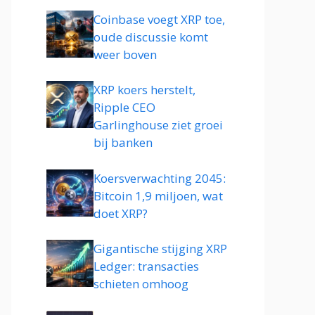
Coinbase voegt XRP toe,
oude discussie komt
weer boven
XRP koers herstelt,
Ripple CEO
Garlinghouse ziet groei
bij banken
Koersverwachting 2045:
Bitcoin 1,9 miljoen, wat
doet XRP?
Gigantische stijging XRP
Ledger: transacties
schieten omhoog