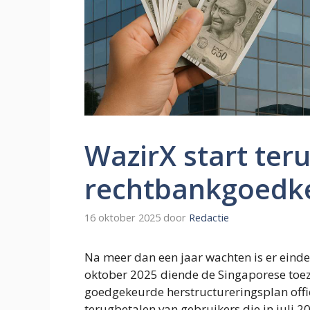
WazirX start ter
rechtbankgoedk
16 oktober 2025
door
Redactie
Na meer dan een jaar wachten is er eind
oktober 2025 diende de Singaporese toe
goedgekeurde herstructureringsplan offi
terugbetalen van gebruikers die in juli 2