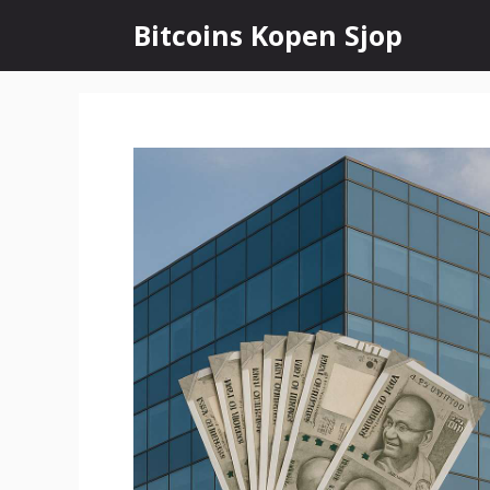
Ga
Bitcoins Kopen Sjop
naar
de
inhoud