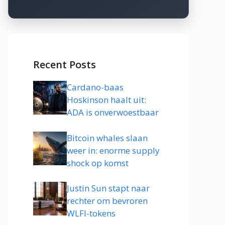
Recent Posts
Cardano-baas
Hoskinson haalt uit:
ADA is onverwoestbaar
Bitcoin whales slaan
weer in: enorme supply
shock op komst
Justin Sun stapt naar
rechter om bevroren
WLFI-tokens