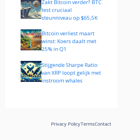
Zakt Bitcoin verder? BTC
test cruciaal
steunniveau op $65,5K
Bitcoin verliest maart
winst: Koers daalt met
25% in Q1
Stijgende Sharpe Ratio
van XRP loopt gelijk met
instroom whales
Privacy Policy
Terms
Contact