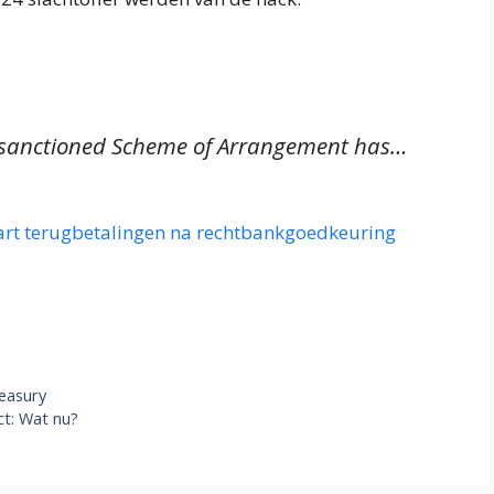
e sanctioned Scheme of Arrangement has…
art terugbetalingen na rechtbankgoedkeuring
easury
ct: Wat nu?