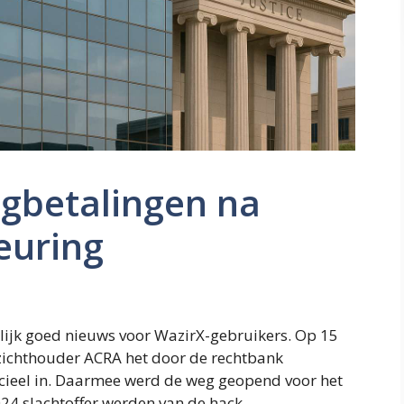
ugbetalingen na
euring
elijk goed nieuws voor WazirX-gebruikers. Op 15
zichthouder ACRA het door de rechtbank
cieel in. Daarmee werd de weg geopend voor het
024 slachtoffer werden van de hack.