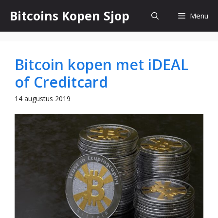
Ga
Bitcoins Kopen Sjop
Menu
naar
de
inhoud
Bitcoin kopen met iDEAL
of Creditcard
14 augustus 2019