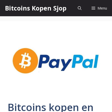
Ga
Bitcoins Kopen Sjop
Menu
naar
de
inhoud
Bitcoins kopen en