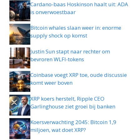
Cardano-baas Hoskinson haalt uit: ADA
is onverwoestbaar
Bitcoin whales slaan weer in: enorme
supply shock op komst
Justin Sun stapt naar rechter om
bevroren WLFI-tokens
Coinbase voegt XRP toe, oude discussie
komt weer boven
XRP koers herstelt, Ripple CEO
Garlinghouse ziet groei bij banken
Koersverwachting 2045: Bitcoin 1,9
miljoen, wat doet XRP?